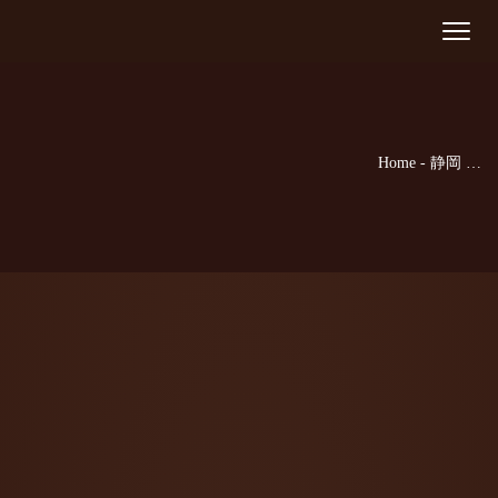
ご予約
Toggle
navigat
ご希望の来店日時を選択してください。
[booked-calendar]
Home
-
静岡 …