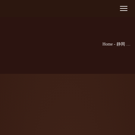
ご予約
Toggle
navigat
ご希望の来店日時を選択してください。
[booked-calendar]
Home
-
静岡 …